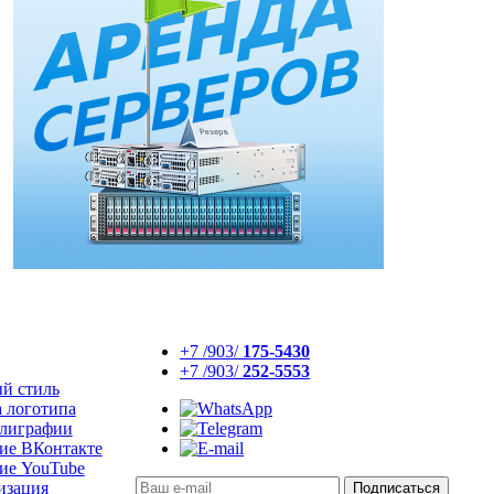
+7 /903/
175-5430
+7 /903/
252-5553
й стиль
а логотипа
олиграфии
ие ВКонтакте
ие YouTube
изация