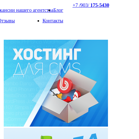
+7 /903/
175-5430
кансии нашего агентства
Блог
Отзывы
Контакты