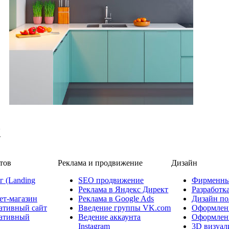
X
тов
Реклама и продвижение
Дизайн
г (Landing
SEO продвижение
Фирменны
Реклама в Яндекс Директ
Разработк
ет-магазин
Реклама в Google Ads
Дизайн п
ативный сайт
Введение группы VK.com
Оформлен
ативный
Ведение аккаунта
Оформлен
Instagram
3D визуал